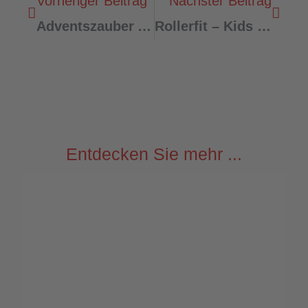
Vorheriger Beitrag
Nächster Beitrag
Adventszauber An Der Carl-Orff-Schule: Mit Herz Und Hand Für Den Guten Zweck
Rollerfit – Kids Mit Drive!
Entdecken Sie mehr ...