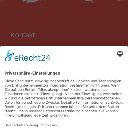
Kontakt
Grundschule Carl Orff
Lortzingweg 8
84034 Landshut
0871 / 96 58 58 50
0871 / 96 58 58 590
sekretariat@gs-carl-orff.de
LINKS
Impressum
Datenschutz