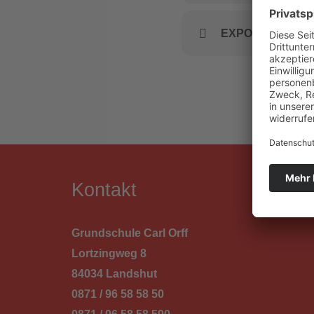
EXPORT F. KAL
Kontakt
Grundschule Carl Orff
Lortzingweg 8
84034 Landshut
0871 / 96 58 58 50