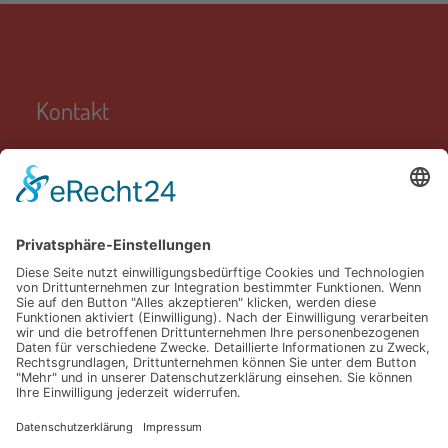
Kontakt
Grundschule Carl Orff
Lortzingweg 8
84034 Landshut
0871 / 96 58 58 50
0871 / 96 58 58 590
sekretariat@gs-carl-orff.de
LINKS
Impressum
Datenschutz