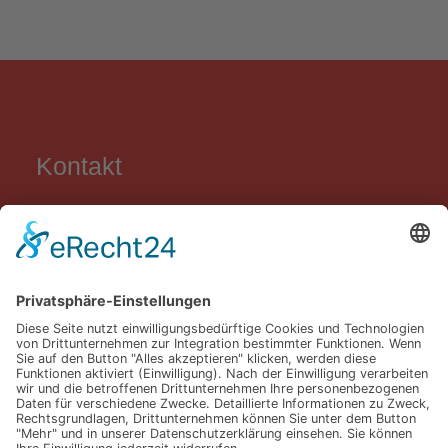
Kontakt
Grundschule Carl Orff
Lortzingweg 8
84034 Landshut
0871 / 96 58 58 50
0871 / 96 58 58 590
sekretariat@gs-carl-orff.de
LINKS