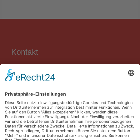
Kontakt
Grundschule Carl Orff
Lortzingweg 8
84034 Landshut
0871 / 96 58 58 50
0871 / 96 58 58 590
sekretariat@gs-carl-orff.de
LINKS